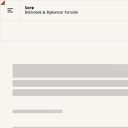
Gå
Sorø
til
Bibliotek & Bykontor forside
hovedindhold