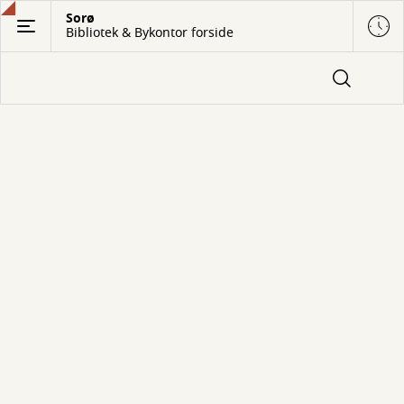
Gå
Sorø
Bibliotek & Bykontor forside
til
hovedindhold