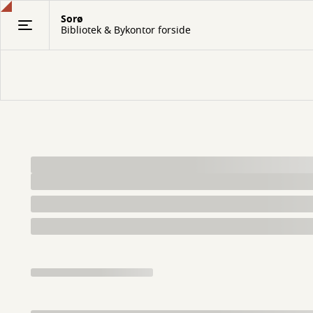
Gå
Sorø
til
Bibliotek & Bykontor forside
hovedindhold