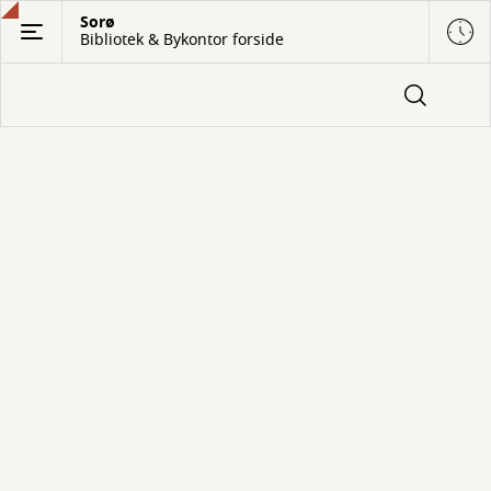
Gå
Sorø
Bibliotek & Bykontor forside
til
hovedindhold