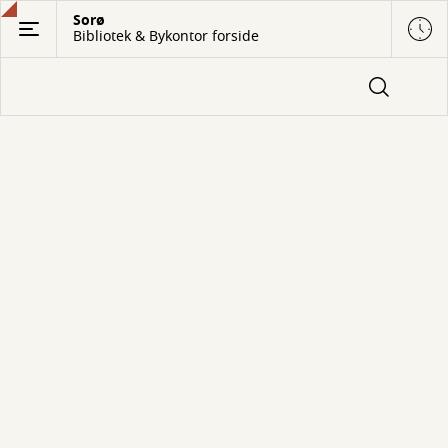
Gå
Sorø
Bibliotek & Bykontor forside
til
hovedindhold