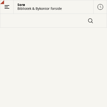
Gå
Sorø
Bibliotek & Bykontor forside
til
hovedindhold