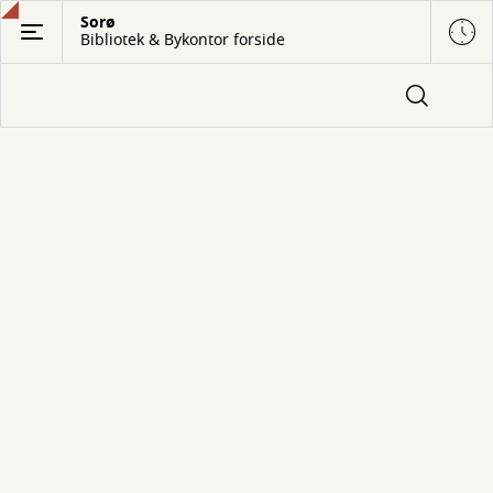
Gå
Sorø
Bibliotek & Bykontor forside
til
hovedindhold