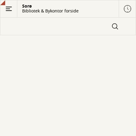
Gå
Sorø
Bibliotek & Bykontor forside
til
hovedindhold