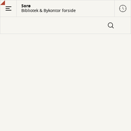
Gå
Sorø
Bibliotek & Bykontor forside
til
hovedindhold