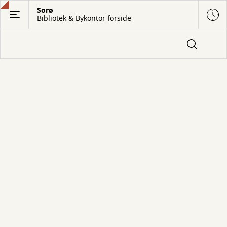
Gå
Sorø
Bibliotek & Bykontor forside
til
hovedindhold