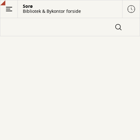
Gå
Sorø
Bibliotek & Bykontor forside
til
hovedindhold