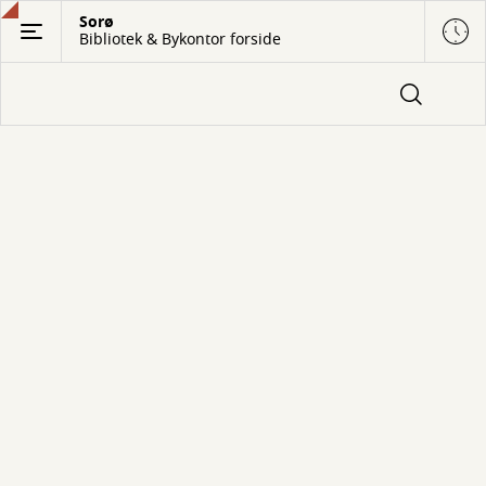
Gå
Sorø
Bibliotek & Bykontor forside
til
hovedindhold