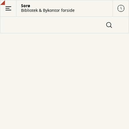
Gå
Sorø
Bibliotek & Bykontor forside
til
hovedindhold