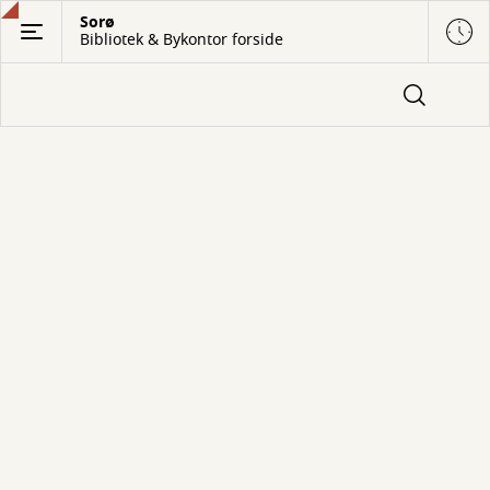
Gå
Sorø
Bibliotek & Bykontor forside
til
hovedindhold