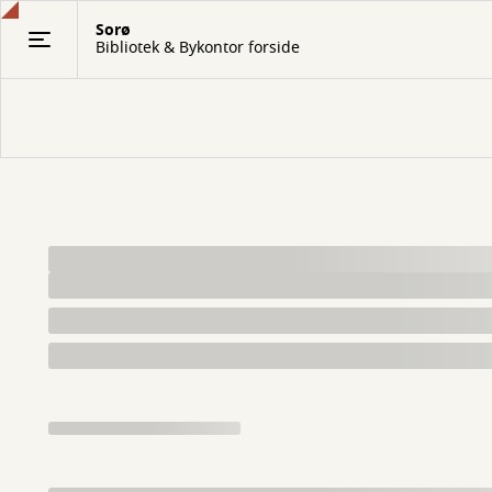
Gå
Sorø
til
Bibliotek & Bykontor forside
hovedindhold