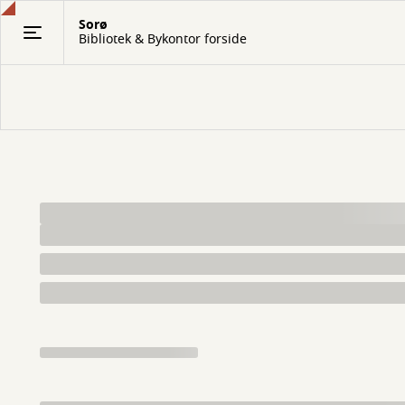
Gå
Sorø
til
Bibliotek & Bykontor forside
hovedindhold