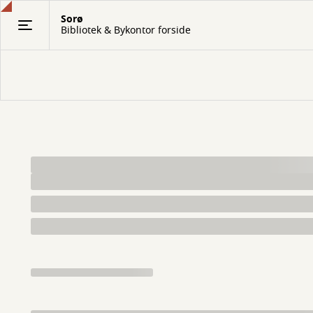
Gå
Sorø
til
Bibliotek & Bykontor forside
hovedindhold