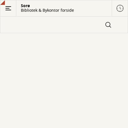
Gå
Sorø
Bibliotek & Bykontor forside
til
hovedindhold