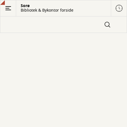
Gå
Sorø
Bibliotek & Bykontor forside
til
hovedindhold