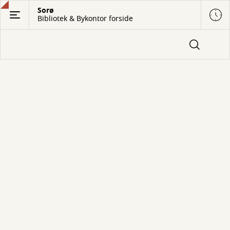
Gå
Sorø
Bibliotek & Bykontor forside
til
hovedindhold