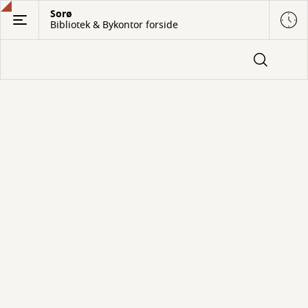
Gå
Sorø
Bibliotek & Bykontor forside
til
hovedindhold