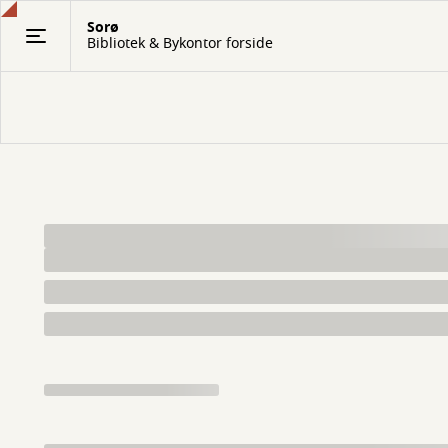
Gå
Sorø
til
Bibliotek & Bykontor forside
hovedindhold