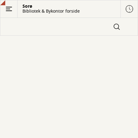
Gå
Sorø
Bibliotek & Bykontor forside
til
hovedindhold