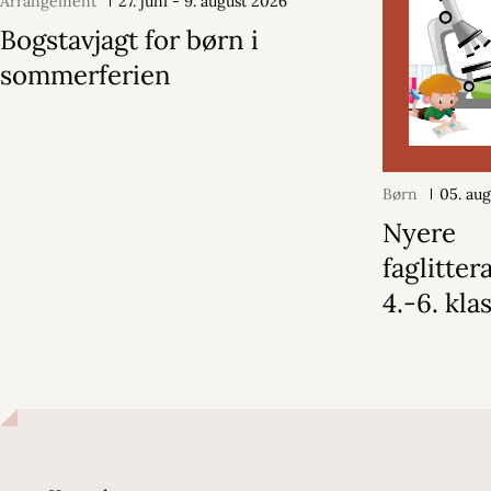
Arrangement
27. juni - 9. august 2026
Bogstavjagt for børn i
sommerferien
Børn
05. au
Nyere
faglitter
4.-6. kla