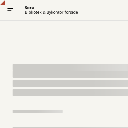
Gå
Sorø
til
Bibliotek & Bykontor forside
hovedindhold