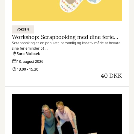
VOKSEN
Workshop: Scrapbooking med dine ferieminder
Scrapbooking er en populær, personlig og kreativ måde at bevare
sine ferieminder på.
Og med ferieminderne frisk i erindring midt i august, inviterer vi
Sorø Bibliotek
indenfor til workshop hvor du får en masse inspiration til at lave
13. august 2026
dine egne scrapbøger – til glæde for dig selv og dem du ønsker at
13:00 - 15:30
dele minderne med.
40 DKK