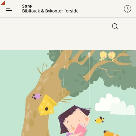
Gå
Sorø
Bibliotek & Bykontor forside
til
hovedindhold
Velkommen
til
bibliotekerne
i
Sorø
Kommune