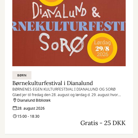
BØRN
Børnekulturfestival i Dianalund
BØRNENES EGEN KULTURFESTIVAL I DIANALUND OG SORØ
Glæd jer til fredag den 28. august og lørdag d. 29. august hvor
Børnekulturfestivalen vender tilbage med et sprudlende program
Dianalund Bibliotek
fra de mange scener og workshops.
28. august 2026
Professionelle kunstnere og kulturinstitutioner inviterer til at
15:00 - 18:30
møde kunsten og kulturen helt tæt på – i børnehøjde.
Gratis - 25 DKK